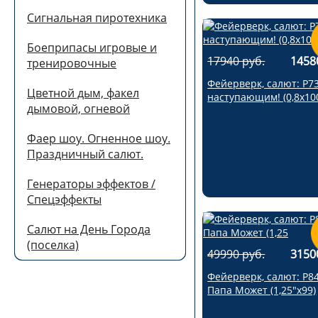
Сигнальная пиротехника
Боеприпасы игровые и
17940 руб.
1458
тренировочные
Фейерверк, салют: Р7
Цветной дым, факел
наступающим! (0,8х10
дымовой, огневой
Фаер шоу. Огненное шоу.
Праздничный салют.
Генераторы эффектов /
Спецэффекты
Салют на День Города
(поселка)
49990 руб.
3150
Фейерверк, салют: Р8
Папа Может (1,25"х99)