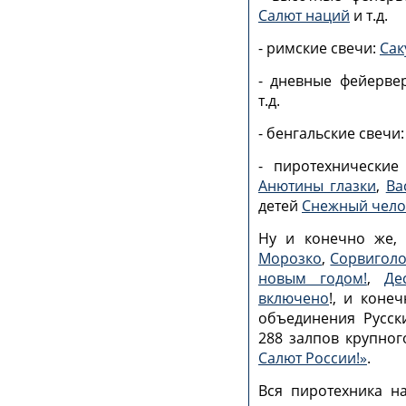
Салют наций
и т.д.
- римские свечи:
Сак
- дневные фейерве
т.д.
- бенгальские свечи
- пиротехнически
Анютины глазки
,
Ва
детей
Снежный чело
Ну и конечно же, 
Морозко
,
Сорвигол
новым годом!
,
Де
включено
!, и коне
объединения Русск
288 залпов крупног
Салют России!»
.
Вся пиротехника н