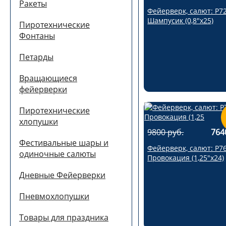
Ракеты
Фейерверк, салют: Р7
Шампусик (0,8"х25)
Пиротехнические
Фонтаны
Петарды
Вращающиеся
фейерверки
Пиротехнические
хлопушки
9800 руб.
764
Фестивальные шары и
Фейерверк, салют: Р7
одиночные салюты
Провокация (1,25"х24)
Дневные Фейерверки
Пневмохлопушки
Товары для праздника