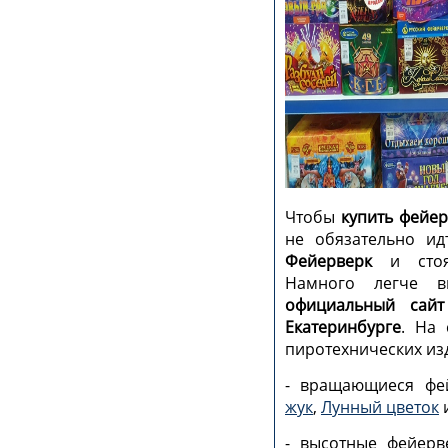
Чтобы
купить фейер
не обязательно и
Фейерверк
и стоят
Намного легче 
официальный сайт
Екатеринбурге
. На 
пиротехнических из
- вращающиеся фе
жук
,
Лунный цветок
и
- высотные фейер