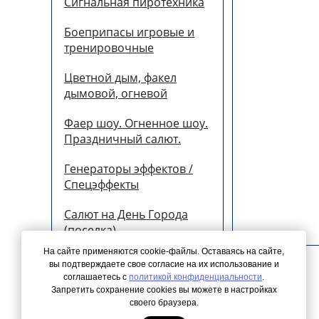
Сигнальная пиротехника
Боеприпасы игровые и
тренировочные
Цветной дым, факел
дымовой, огневой
Фаер шоу. Огненное шоу.
Праздничный салют.
Генераторы эффектов /
Спецэффекты
Салют на День Города
(поселка)
На сайте применяются cookie-файлы. Оставаясь на сайте,
вы подтверждаете свое согласие на их использование и
соглашаетесь с
политикой конфиденциальности
.
Запретить сохранение cookies вы можете в настройках
© 2026 Все права защищены
своего браузера.