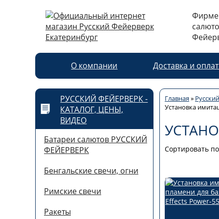
Фирме
салюто
Фейерв
О компании
Доставка и опла
РУССКИЙ ФЕЙЕРВЕРК -
Главная
»
Русский
Установка имита
КАТАЛОГ, ЦЕНЫ,
ВИДЕО
УСТАН
Батареи салютов РУССКИЙ
Сортировать по
ФЕЙЕРВЕРК
Бенгальские свечи, огни
Римские свечи
Ракеты