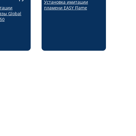
Установка имитации
итации
пламени EASY Flame
азы Global
550