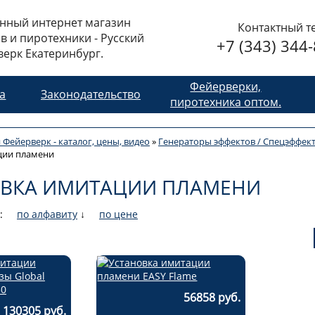
нный интернет магазин
Контактный т
в и пиротехники - Русский
+7 (343) 344
ерк Екатеринбург.
Фейерверки,
та
Законодательство
пиротехника оптом.
 Фейерверк - каталог, цены, видео
»
Генераторы эффектов / Спецэффек
ции пламени
ОВКА ИМИТАЦИИ ПЛАМЕНИ
:
по алфавиту
↓
по цене
56858 руб.
130305 руб.