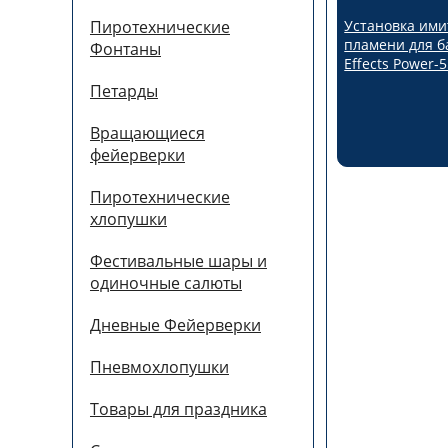
Установка им
Пиротехнические
пламени для б
Фонтаны
Effects Power-
Петарды
Вращающиеся
фейерверки
Пиротехнические
хлопушки
Фестивальные шары и
одиночные салюты
Дневные Фейерверки
Пневмохлопушки
Товары для праздника