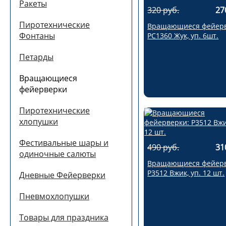
Ракеты
320 руб.
27
Пиротехнические
Вращающиеся фейерв
Фонтаны
РС1360 Жук, уп. 6шт.
Петарды
Вращающиеся
фейерверки
Пиротехнические
хлопушки
Фестивальные шары и
490 руб.
31
одиночные салюты
Вращающиеся фейерв
Р3512 Вжик, уп. 12 шт.
Дневные Фейерверки
Пневмохлопушки
Товары для праздника