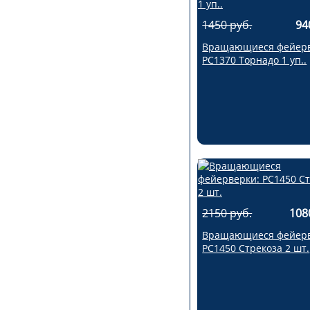
1450 руб.
94
Вращающиеся фейерв
РС1370 Торнадо 1 уп..
2150 руб.
108
Вращающиеся фейерв
РС1450 Стрекоза 2 шт.