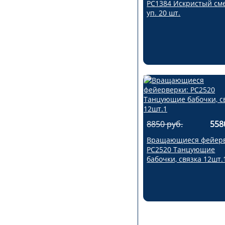
РС1384 Искристый см
уп. 20 шт.
8850 руб.
558
Вращающиеся фейерв
РС2520 Танцующие
бабочки, связка 12шт.