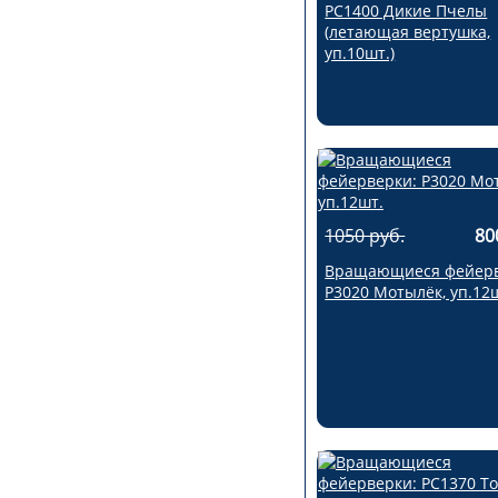
РС1400 Дикие Пчелы
(летающая вертушка,
уп.10шт.)
1050 руб.
80
Вращающиеся фейерв
Р3020 Мотылёк, уп.12