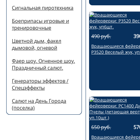
Сигнальная пиротехника
Боеприпасы игровые и
тренировочные
490 руб.
39
Цветной дым, факел
Вращающиеся фейерв
дымовой, огневой
Р3520 Веселый жук, у
Фаер шоу. Огненное шоу.
Праздничный салют.
Генераторы эффектов /
Спецэффекты
Салют на День Города
(поселка)
650 руб.
57
Вращающиеся фейерв