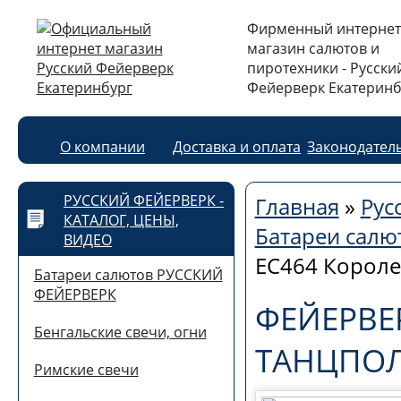
Фирменный интернет
магазин салютов и
пиротехники - Русски
Фейерверк Екатеринб
О компании
Доставка и оплата
Законодател
РУССКИЙ ФЕЙЕРВЕРК -
Главная
»
Рус
КАТАЛОГ, ЦЕНЫ,
Батареи сал
ВИДЕО
ЕС464 Короле
Батареи салютов РУССКИЙ
ФЕЙЕРВЕРК
ФЕЙЕРВЕ
Бенгальские свечи, огни
ТАНЦПОЛА
Римские свечи