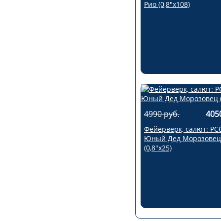
Рио (0,8"х108)
4990 руб.
405
Фейерверк, салют: РС
Юный Дед Морозовец
(0,8"х25)