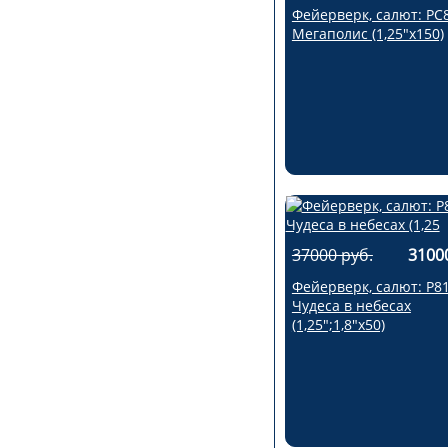
Фейерверк, салют: РС
Мегаполис (1,25"х150)
37000 руб.
3100
Фейерверк, салют: Р8
Чудеса в небесах
(1,25";1,8"х50)