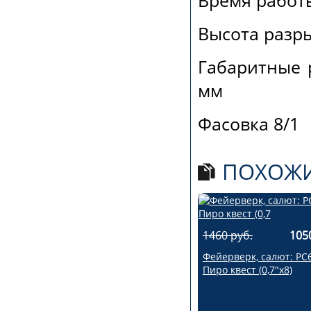
Высота разры
Габаритные р
мм
Фасовка 8/1
ПОХОЖИ
1460 руб.
105
Фейерверк, салют: РС
Пиро квест (0,7"х8)