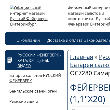
Фирменный интернет
магазин салютов и
пиротехники - Русски
Фейерверк Екатеринб
О компании
Доставка и оплата
Законодател
РУССКИЙ ФЕЙЕРВЕРК -
Главная
»
Рус
КАТАЛОГ, ЦЕНЫ,
Батареи сал
ВИДЕО
ОС7280 Самар
Батареи салютов РУССКИЙ
ФЕЙЕРВЕРК
ФЕЙЕРВЕ
Бенгальские свечи, огни
(1,1"Х20)
Римские свечи