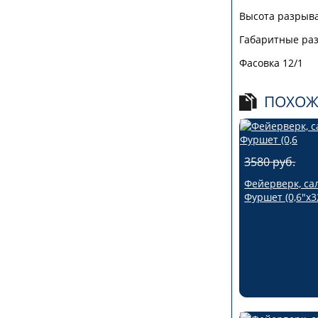
Высота разрыва
Габаритные раз
Фасовка 12/1
ПОХОЖ
3580 руб.
Фейерверк, са
Фуршет (0,6"х3