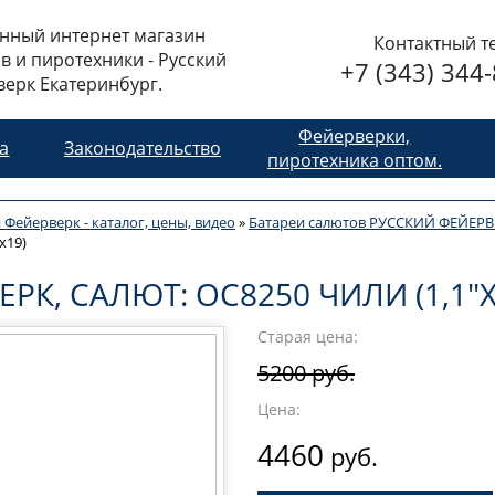
нный интернет магазин
Контактный т
в и пиротехники - Русский
+7 (343) 344
ерк Екатеринбург.
Фейерверки,
та
Законодательство
пиротехника оптом.
 Фейерверк - каталог, цены, видео
»
Батареи салютов РУССКИЙ ФЕЙЕРВ
х19)
РК, САЛЮТ: ОС8250 ЧИЛИ (1,1"Х
Старая цена:
5200 руб.
Цена:
4460
руб.