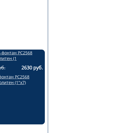
уб.
2630 руб.
фонтан РС2568
литен (1"х7)