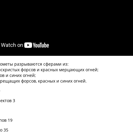
кометы разрываются сферами из:
искристых форсов и красных мерцающих огней;
ов и синих огней;
трещащих форсов, красных и синих огней.
0
ектов 3
пов 19
о 35