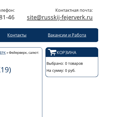
елефон:
Контактная почта:
-81-46
site@russkij-fejerverk.ru
Контакты
Вакансии и Работа
КОРЗИНА
ЕРК
»
Фейерверк, салют:
Выбрано:
0 товаров
19)
На сумму:
0 руб.