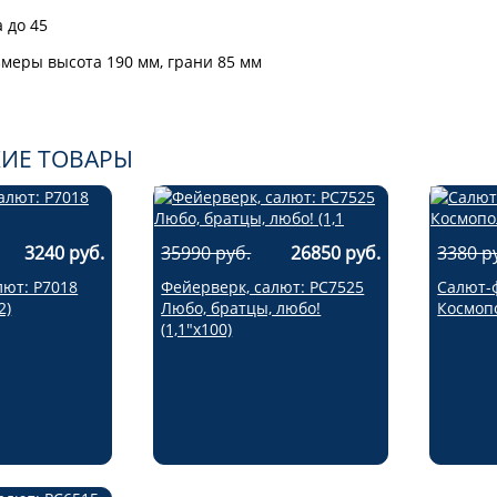
 до 45
меры высота 190 мм, грани 85 мм
ИЕ ТОВАРЫ
3240 руб.
35990 руб.
26850 руб.
3380 р
лют: Р7018
Фейерверк, салют: РС7525
Салют-
2)
Любо, братцы, любо!
Космопо
(1,1"х100)