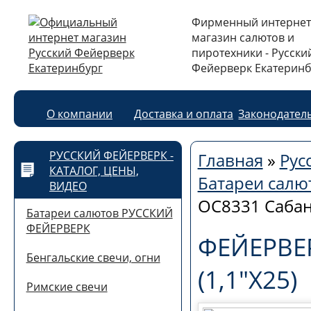
Фирменный интернет
магазин салютов и
пиротехники - Русски
Фейерверк Екатеринб
О компании
Доставка и оплата
Законодател
РУССКИЙ ФЕЙЕРВЕРК -
Главная
»
Рус
КАТАЛОГ, ЦЕНЫ,
Батареи сал
ВИДЕО
ОС8331 Сабант
Батареи салютов РУССКИЙ
ФЕЙЕРВЕРК
ФЕЙЕРВЕ
Бенгальские свечи, огни
(1,1"Х25)
Римские свечи