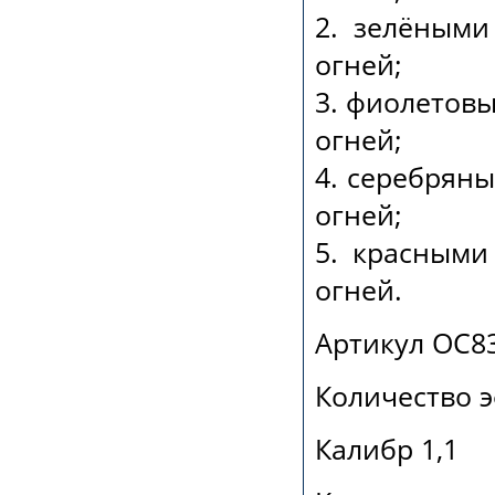
2. зелёным
огней;
3. фиолетов
огней;
4. серебрян
огней;
5. красными
огней.
Артикул ОС8
Количество 
Калибр 1,1