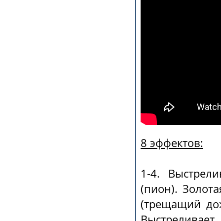
8 эффектов:
1-4. Выстрел
(пион). Золот
(трещащий дож
Выстреливае