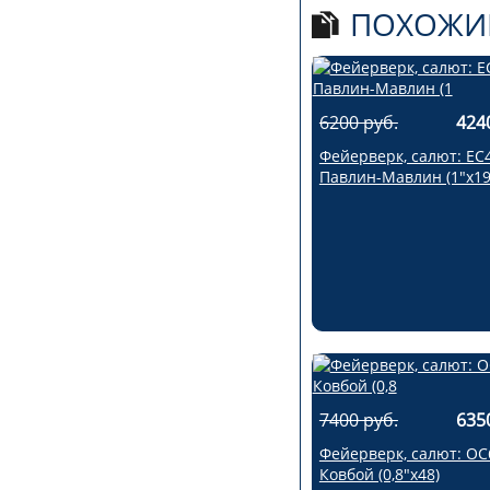
ПОХОЖИ
6200 руб.
424
Фейерверк, салют: ЕС
Павлин-Мавлин (1"х19
7400 руб.
635
Фейерверк, салют: ОС
Ковбой (0,8"х48)