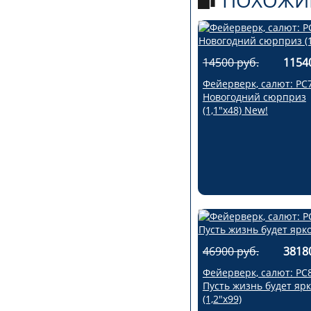
ПОХОЖИ
14500 руб.
1154
Фейерверк, салют: РС
Новогодний сюрприз
(1,1"х48) New!
46900 руб.
3818
Фейерверк, салют: РС
Пусть жизнь будет ярк
(1,2"х99)