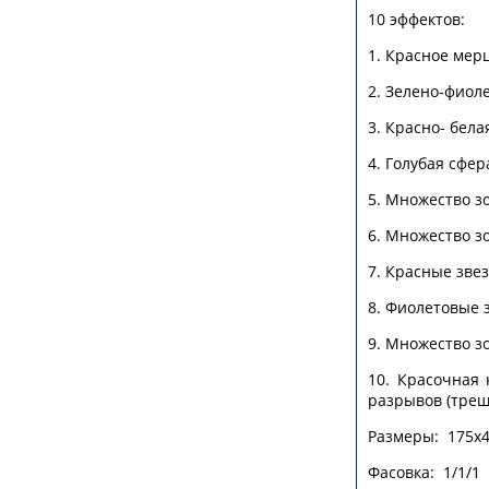
10 эффектов:
1. Красное мер
2. Зелено-фиоле
3. Красно- бел
4. Голубая сфер
5. Множество з
6. Множество з
7. Красные зве
8. Фиолетовые 
9. Множество з
10. Красочная
разрывов (треща
Размеры: 175х
Фасовка: 1/1/1