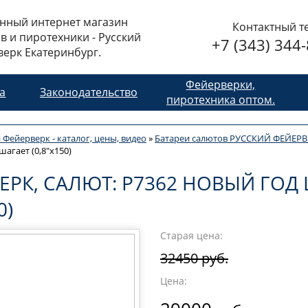
нный интернет магазин
Контактный т
в и пиротехники - Русский
+7 (343) 344
ерк Екатеринбург.
Фейерверки,
та
Законодательство
пиротехника оптом.
 Фейерверк - каталог, цены, видео
»
Батареи салютов РУССКИЙ ФЕЙЕРВ
агает (0,8"х150)
ЕРК, САЛЮТ: Р7362 НОВЫЙ ГОД
0)
Старая цена:
32450 руб.
Цена: