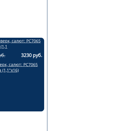
уб.
3230 руб.
рк, салют: РС7065
 (1,1"х16)