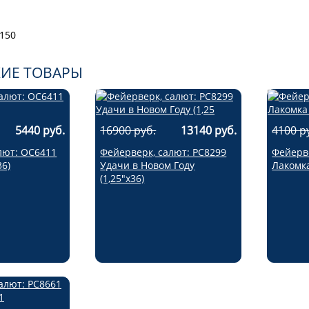
 150
ИЕ ТОВАРЫ
5440 руб.
16900 руб.
13140 руб.
4100 р
лют: ОС6411
Фейерверк, салют: РС8299
Фейерве
36)
Удачи в Новом Году
Лакомка
(1,25"х36)