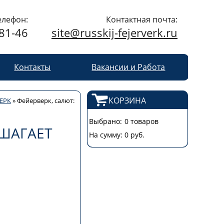
елефон:
Контактная почта:
-81-46
site@russkij-fejerverk.ru
Контакты
Вакансии и Работа
КОРЗИНА
ЕРК
»
Фейерверк, салют:
Выбрано:
0 товаров
 ШАГАЕТ
На сумму:
0 руб.