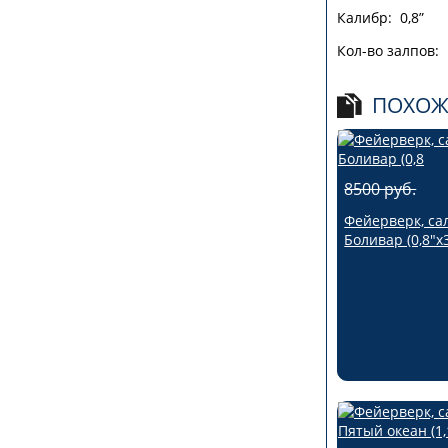
Калибр: 0,8”
Кол-во залпов:
ПОХОЖ
8500 руб.
Фейерверк, са
Боливар (0,8"х