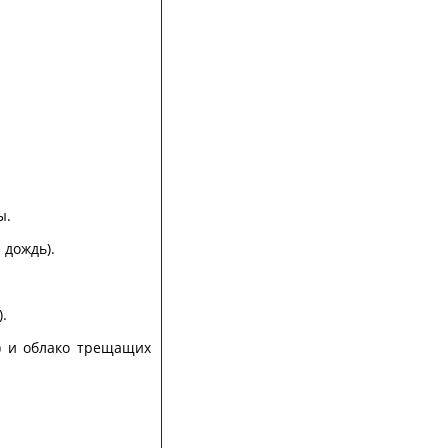
ы.
 дождь).
.
) и облако трещащих