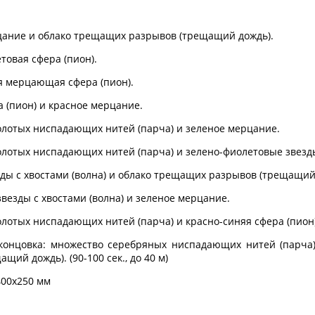
цание и облако трещащих разрывов (трещащий дождь).
товая сфера (пион).
ая мерцающая сфера (пион).
а (пион) и красное мерцание.
олотых ниспадающих нитей (парча) и зеленое мерцание.
олотых ниспадающих нитей (парча) и зелено-фиолетовые звезд
зды с хвостами (волна) и облако трещащих разрывов (трещащий
звезды с хвостами (волна) и зеленое мерцание.
олотых ниспадающих нитей (парча) и красно-синяя сфера (пион)
 концовка: множество серебряных ниспадающих нитей (парча
щий дождь). (90-100 сек., до 40 м)
400х250 мм