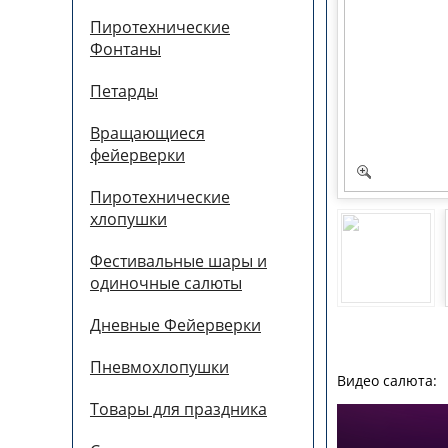
Пиротехнические
Фонтаны
Петарды
Вращающиеся
фейерверки
Пиротехнические
хлопушки
Фестивальные шары и
одиночные салюты
Дневные Фейерверки
Пневмохлопушки
Видео салюта:
Товары для праздника