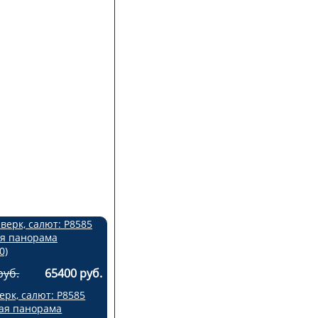
руб.
65400 руб.
рк, салют: Р8585
ая панорама