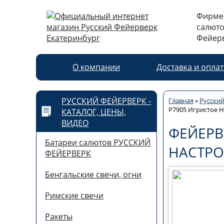
Фирме
салюто
Фейерв
О компании
Доставка и опла
РУССКИЙ ФЕЙЕРВЕРК -
Главная
»
Русский
Р7905 Игристое Н
КАТАЛОГ, ЦЕНЫ,
ВИДЕО
ФЕЙЕРВ
Батареи салютов РУССКИЙ
НАСТРОЕ
ФЕЙЕРВЕРК
Бенгальские свечи, огни
Римские свечи
Ракеты