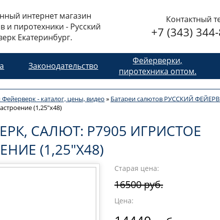
нный интернет магазин
Контактный т
в и пиротехники - Русский
+7 (343) 344
ерк Екатеринбург.
Фейерверки,
та
Законодательство
пиротехника оптом.
 Фейерверк - каталог, цены, видео
»
Батареи салютов РУССКИЙ ФЕЙЕРВ
астроение (1,25"х48)
ЕРК, САЛЮТ: Р7905 ИГРИСТОЕ
НИЕ (1,25"Х48)
Старая цена:
16500 руб.
Цена: