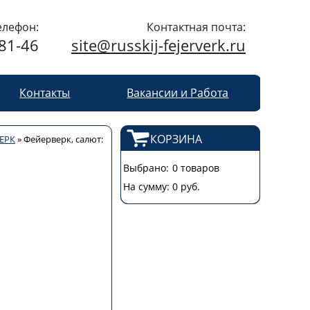
елефон:
Контактная почта:
-81-46
site@russkij-fejerverk.ru
Контакты
Вакансии и Работа
КОРЗИНА
ЕРК
»
Фейерверк, салют:
Выбрано:
0 товаров
На сумму:
0 руб.