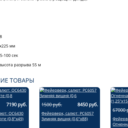
и
8
х225 мм
5-100 сек
высота разрыва 55 м
ИЕ ТОВАРЫ
7190 руб.
1500 руб.
8450 руб.
67000 
лют: ОС6430
Фейерверк, салют: РС6057
те (0,8"х49)
Зимняя вишня (0,6"х88)
Фейерве
Огненн