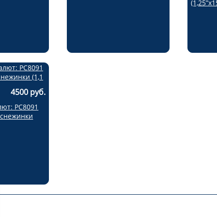
(1,25”х1
4500 руб.
лют: РС8091
 снежинки