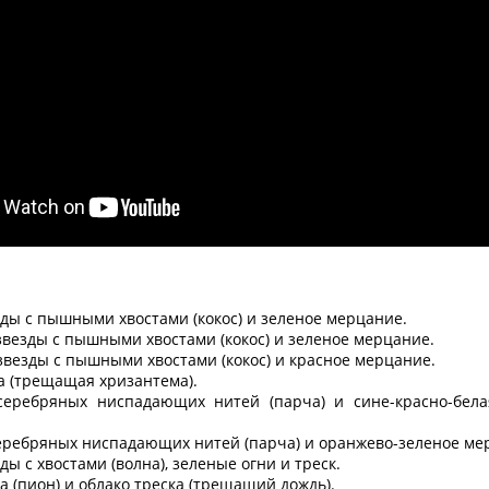
зды с пышными хвостами (кокос) и зеленое мерцание.
звезды с пышными хвостами (кокос) и зеленое мерцание.
звезды с пышными хвостами (кокос) и красное мерцание.
ка (трещащая хризантема).
серебряных ниспадающих нитей (парча) и сине-красно-бе
еребряных ниспадающих нитей (парча) и оранжево-зеленое ме
ды с хвостами (волна), зеленые огни и треск.
а (пион) и облако треска (трещащий дождь).