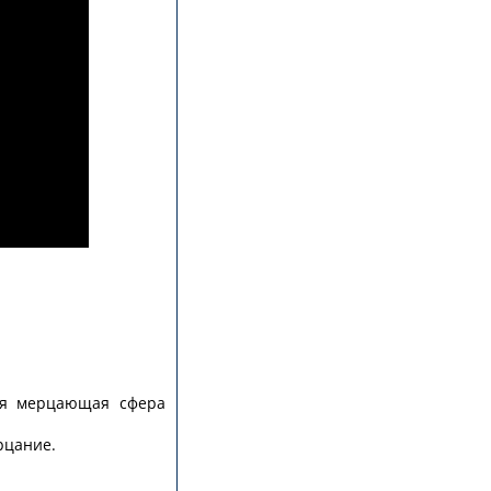
лая мерцающая сфера
рцание.