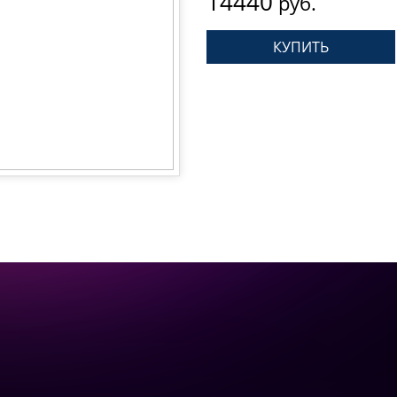
14440
руб.