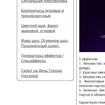
Сигнальная пиротехника
Боеприпасы игровые и
тренировочные
Цветной дым, факел
дымовой, огневой
Фаер шоу. Огненное шоу.
Праздничный салют.
Генераторы эффектов /
5 эффектов:
Спецэффекты
1
. Множество 
дождь).
Салют на День Города
2
. Красные зве
(поселка)
3
. Множество с
4
. Фиолетовые
(золотая парча)
5
. Зеленые зве
парча) и облак
Характеристик