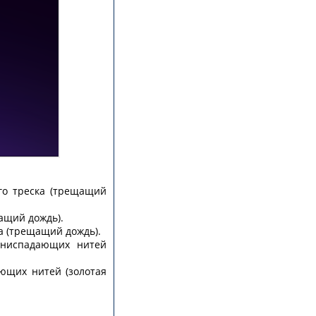
го треска (трещащий
щащий дождь).
а (трещащий дождь).
 ниспадающих нитей
ающих нитей (золотая