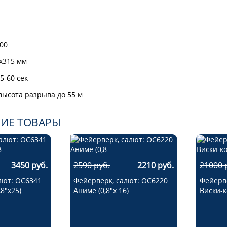
100
х315 мм
5-60 сек
ысота разрыва до 55 м
ИЕ ТОВАРЫ
3450 руб.
2590 руб.
2210 руб.
21000 
лют: ОС6341
Фейерверк, салют: ОС6220
Фейерве
8"х25)
Аниме (0,8"х 16)
Виски-к