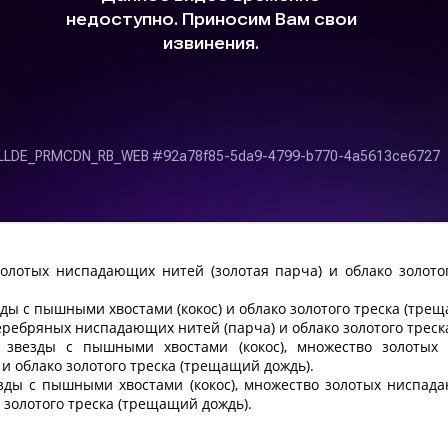
золотых ниспадающих нитей (золотая парча) и облако золото
зды с пышными хвостами (кокос) и облако золотого треска (тре
еребряных ниспадающих нитей (парча) и облако золотого треск
 звезды с пышными хвостами (кокос), множество золотых
 и облако золотого треска (трещащий дождь).
зды с пышными хвостами (кокос), множество золотых ниспад
о золотого треска (трещащий дождь).
и