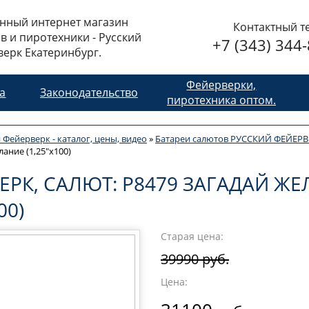
нный интернет магазин
Контактный т
в и пиротехники - Русский
+7 (343) 344
ерк Екатеринбург.
Фейерверки,
та
Законодательство
пиротехника оптом.
 Фейерверк - каталог, цены, видео
»
Батареи салютов РУССКИЙ ФЕЙЕРВ
ание (1,25"х100)
ЕРК, САЛЮТ: Р8479 ЗАГАДАЙ Ж
00)
Старая цена:
39990 руб.
Цена: