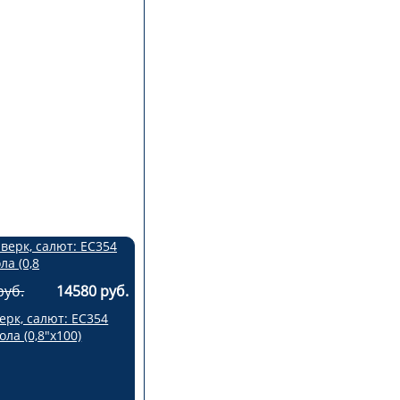
руб.
14580 руб.
рк, салют: ЕС354
ола (0,8"х100)