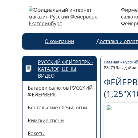
Фирме
салюто
Фейерв
О компании
Доставка и опла
РУССКИЙ ФЕЙЕРВЕРК -
Главная
»
Русский
Р8479 Загадай жел
КАТАЛОГ, ЦЕНЫ,
ВИДЕО
ФЕЙЕРВ
Батареи салютов РУССКИЙ
(1,25"Х1
ФЕЙЕРВЕРК
Бенгальские свечи, огни
Римские свечи
Ракеты