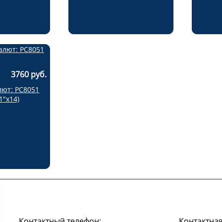
3760 руб.
лют: РС8051
1"х14)
Контактный телефон:
Контактная