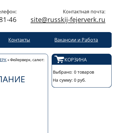
елефон:
Контактная почта:
-81-46
site@russkij-fejerverk.ru
Контакты
Вакансии и Работа
КОРЗИНА
ЕРК
»
Фейерверк, салют:
Выбрано:
0 товаров
ЕЛАНИЕ
На сумму:
0 руб.