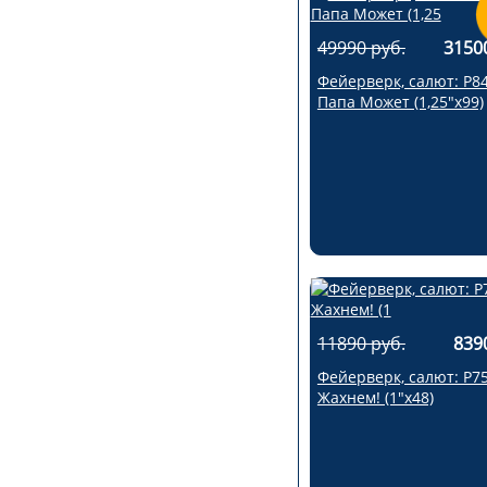
49990 руб.
3150
Фейерверк, салют: Р8
Папа Может (1,25"х99)
11890 руб.
839
Фейерверк, салют: Р7
Жахнем! (1"х48)