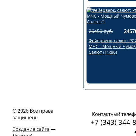
26450 руб.
2457
Фейерверк, салют: РС
МЧС - Мощный Чумов
Салют (1"х80)
© 2026 Все права
Контактный телеф
защищены
+7 (343) 344-8
Создание сайта
—
ЛегионА