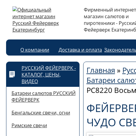
Фирменный интернет
магазин салютов и
пиротехники - Русски
Фейерверк Екатеринб
О компании
Доставка и оплата
Законодател
РУССКИЙ ФЕЙЕРВЕРК -
Главная
»
Рус
КАТАЛОГ, ЦЕНЫ,
Батареи сал
ВИДЕО
РС8220 Восьмо
Батареи салютов РУССКИЙ
ФЕЙЕРВЕРК
ФЕЙЕРВЕ
Бенгальские свечи, огни
ЧУДО СВЕ
Римские свечи