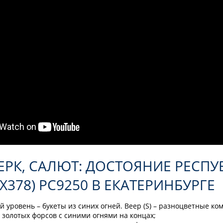
ЕРК, САЛЮТ: ДОСТОЯНИЕ РЕСП
2"Х378) РС9250 В ЕКАТЕРИНБУРГЕ
й уровень – букеты из синих огней. Веер (S) – разноцветные к
з золотых форсов с синими огнями на концах;