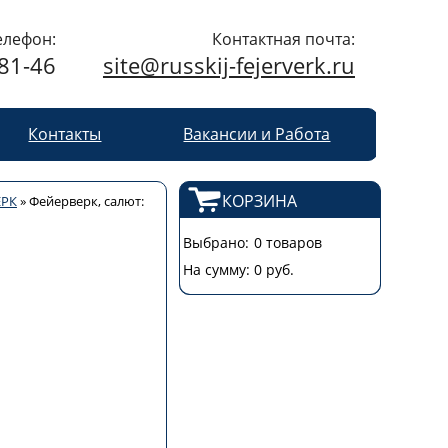
елефон:
Контактная почта:
-81-46
site@russkij-fejerverk.ru
Контакты
Вакансии и Работа
КОРЗИНА
ЕРК
»
Фейерверк, салют:
Выбрано:
0 товаров
Е
На сумму:
0 руб.