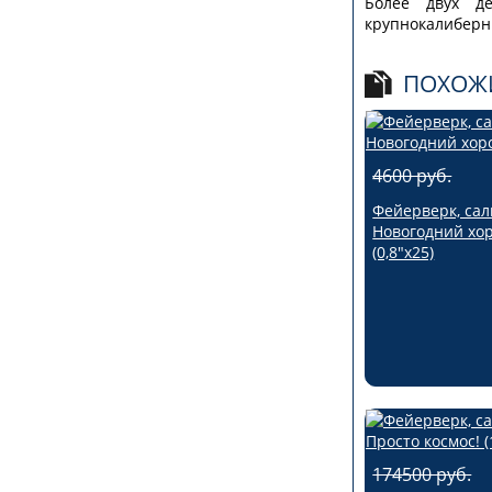
Более двух д
крупнокалиберн
ПОХОЖ
4600 руб.
Фейерверк, сал
Новогодний хо
(0,8"х25)
174500 руб.