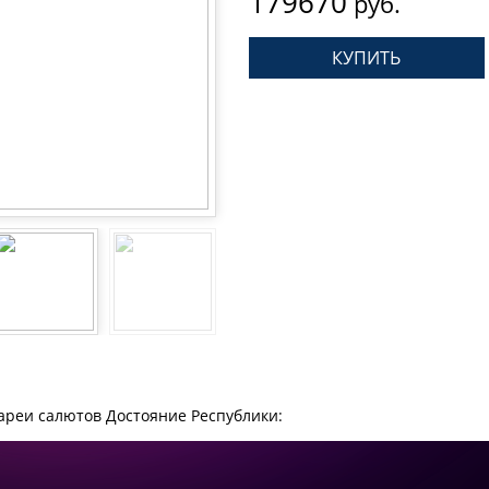
179670
руб.
ареи салютов Достояние Республики: