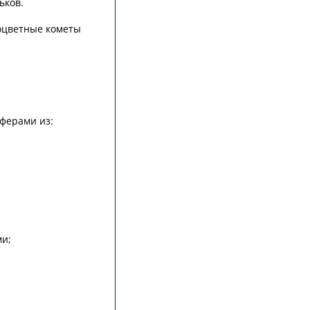
ьков.
ноцветные кометы
ферами из:
ми;