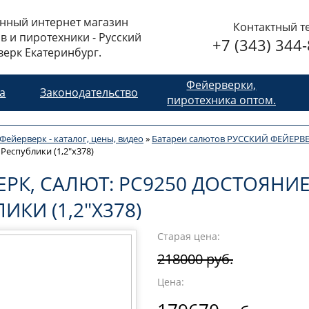
нный интернет магазин
Контактный т
в и пиротехники - Русский
+7 (343) 344
ерк Екатеринбург.
Фейерверки,
та
Законодательство
пиротехника оптом.
Фейерверк - каталог, цены, видео
»
Батареи салютов РУССКИЙ ФЕЙЕРВ
Республики (1,2"х378)
ЕРК, САЛЮТ: РС9250 ДОСТОЯНИ
ИКИ (1,2"Х378)
Старая цена:
218000 руб.
Цена: