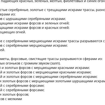
з падающих красных, зеленых, желтых, фиолетовых и синих огон
ристые серебряные, золотые с трещащими искрами трассы, раз
ерами из:
сов с шуршащими серебряными искрами;
ещащими искрами форсов и зеленых огней;
ещащими искрами форсов и красных огней;
рцающих огней.
отые с серебряными мерцающими искрами трассы разрываются с
сов с серебряными мерцающими искрами;
ей.
ометы, форсовые, свистящие трассы разрываются сферами из:
ых огоньков с громким звуком (залп).
ей и золотых форсов с мерцающими красными искрами;
ней и золотых форсов с мерцающими красными искрами;
ней и золотых форсов с мерцающими серебряными искрами;
й и золотых форсов с мерцающими золотыми шуршащими искра
ей с серебряными форсами;
ей с серебряными форсами;
 и золотых форсов;
сов с мелкими