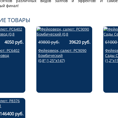
есятков различных видов залпов и эффектов! И самое
ый финал!
ИЕ ТОВАРЫ
4050 руб.
49800 руб.
39620 руб.
61000 
ют: РС6402
Фейерверк, салют: РС9090
Фейерв
ровод
Бомбический
Сады 
(0,8";1,25"х147)
(1,2"х1
146400 руб.