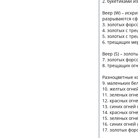
2. букетиками и
Веер (W) – иск
разрываются сф
3. золотых фор
4. золотых с тр
5. золотых с тр
6. трещащих ме
Веер (S) – зол
7. золотых фор
8. трещащих огн
Разноцветные к
9. маленьких бел
10. желтых огн
11. зеленых ог
12. красных ог
13. синих огне
14. красных огн
15. зеленых огн
16. синих огней
17. золотых фор