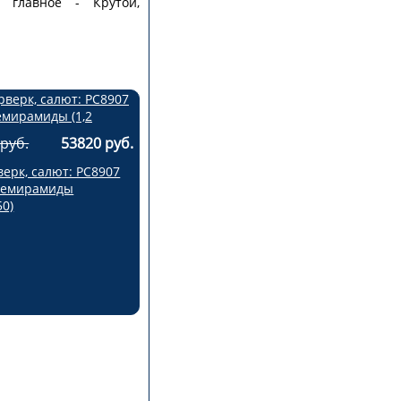
 главное - Крутой,
руб.
53820 руб.
ерк, салют: РС8907
Семирамиды
50)