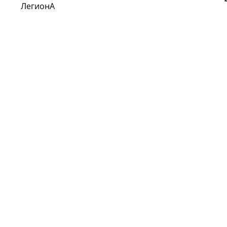
ЛегионА