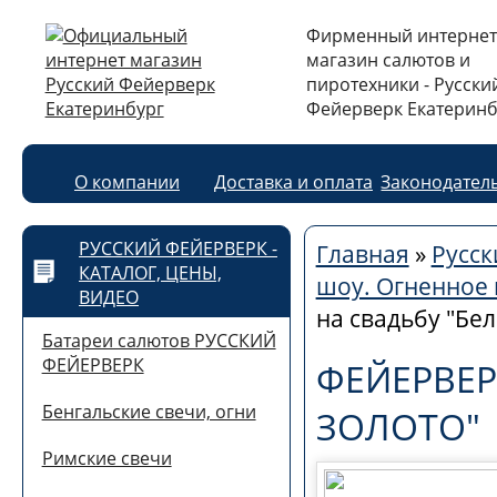
Фирменный интернет
магазин салютов и
пиротехники - Русски
Фейерверк Екатеринб
О компании
Доставка и оплата
Законодател
РУССКИЙ ФЕЙЕРВЕРК -
Главная
»
Русск
КАТАЛОГ, ЦЕНЫ,
шоу. Огненное
ВИДЕО
на свадьбу "Бел
Батареи салютов РУССКИЙ
ФЕЙЕРВЕРК
ФЕЙЕРВЕР
Бенгальские свечи, огни
ЗОЛОТО"
Римские свечи