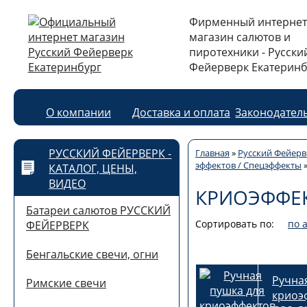
Фирменный интернет
магазин салютов и
пиротехники - Русски
Фейерверк Екатеринб
О компании
Доставка и оплата
Законодател
РУССКИЙ ФЕЙЕРВЕРК -
Главная
»
Русский Фейерве
эффектов / Спецэффекты
КАТАЛОГ, ЦЕНЫ,
ВИДЕО
КРИОЭФФЕ
Батареи салютов РУССКИЙ
Сортировать по:
по 
ФЕЙЕРВЕРК
Бенгальские свечи, огни
Ручна
Римские свечи
криоэф