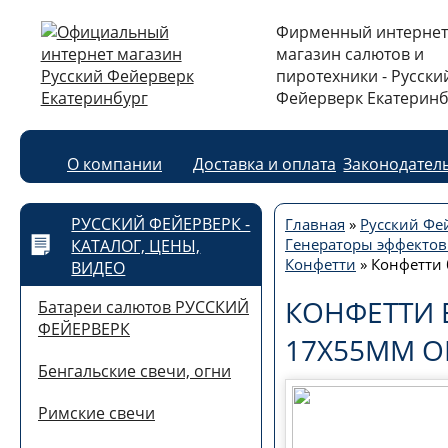
Фирменный интернет
магазин салютов и
пиротехники - Русски
Фейерверк Екатеринб
О компании
Доставка и оплата
Законодател
РУССКИЙ ФЕЙЕРВЕРК -
Главная
»
Русский Фей
Генераторы эффектов
КАТАЛОГ, ЦЕНЫ,
Конфетти
»
Конфетти
ВИДЕО
КОНФЕТТИ
Батареи салютов РУССКИЙ
ФЕЙЕРВЕРК
17Х55ММ 
Бенгальские свечи, огни
Римские свечи