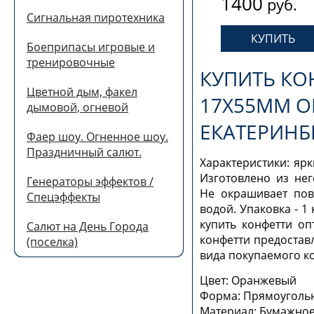
1400
руб.
Сигнальная пиротехника
Боеприпасы игровые и
тренировочные
КУПИТЬ КО
Цветной дым, факел
17Х55ММ О
дымовой, огневой
ЕКАТЕРИНБ
Фаер шоу. Огненное шоу.
Праздничный салют.
Характеристики: ярк
Изготовлено из не
Генераторы эффектов /
Не окрашивает пов
Спецэффекты
водой. Упаковка - 1 
купить конфетти оп
Салют на День Города
конфетти предоставл
(поселка)
вида покупаемого к
Цвет: Оранжевый
Форма: Прямоуголь
Материал: Бумажно