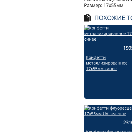
Размер: 17x55мм
ПОХОЖИЕ Т
199
Конфетти
металлизированное
17х55мм синее
231
Конфетти флуоресцен