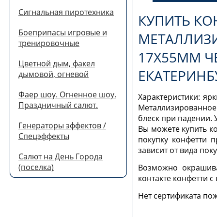
Сигнальная пиротехника
КУПИТЬ КО
Боеприпасы игровые и
МЕТАЛЛИЗ
тренировочные
17Х55ММ Ч
Цветной дым, факел
ЕКАТЕРИНБ
дымовой, огневой
Фаер шоу. Огненное шоу.
Характеристики: ярк
Праздничный салют.
Металлизированное 
блеск при падении. Уп
Генераторы эффектов /
Вы можете купить ко
Спецэффекты
покупку конфетти п
зависит от вида пок
Салют на День Города
(поселка)
Возможно окрашива
контакте конфетти с
Нет сертификата по