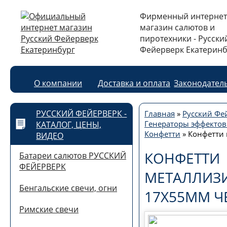
Фирменный интернет
магазин салютов и
пиротехники - Русски
Фейерверк Екатеринб
О компании
Доставка и оплата
Законодател
РУССКИЙ ФЕЙЕРВЕРК -
Главная
»
Русский Фей
Генераторы эффектов
КАТАЛОГ, ЦЕНЫ,
Конфетти
»
Конфетти
ВИДЕО
КОНФЕТТИ
Батареи салютов РУССКИЙ
ФЕЙЕРВЕРК
МЕТАЛЛИЗ
Бенгальские свечи, огни
17Х55ММ Ч
Римские свечи