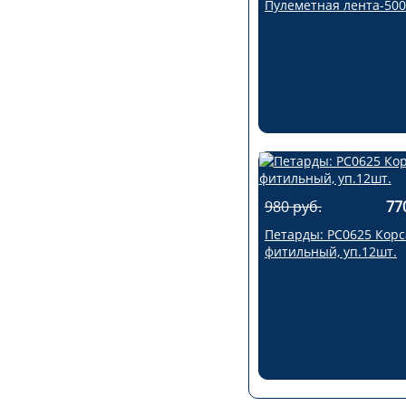
Пулеметная лента-500
980 руб.
77
Петарды: РС0625 Корс
фитильный, уп.12шт.