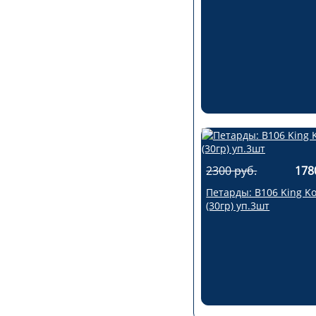
2300 руб.
178
Петарды: В106 King K
(30гр) уп.3шт