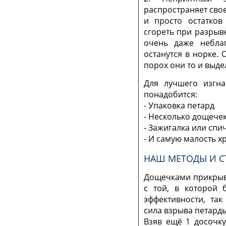
распространяет сво
и просто остатков
сгореть при разрыве
очень даже небла
останутся в норке. 
порох они то и выде
Для лучшего изгна
понадобится:
- Упаковка петард
- Несколько дощече
- Зажигалка или спи
- И самую малость х
НАШ МЕТОДЫ И С
Дощечками прикрыв
с той, в которой 
эффективности, та
сила взрыва петард
Взяв ещё 1 досочку