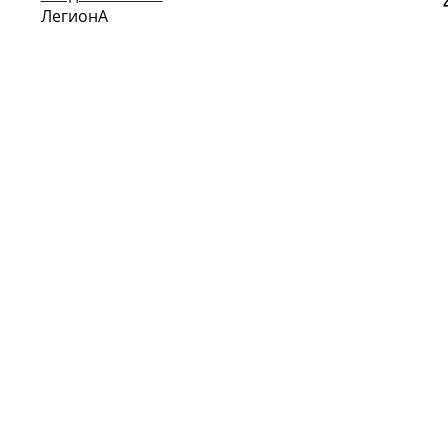
ЛегионА