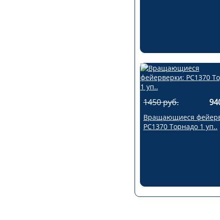
1450 руб.
94
Вращающиеся фейерв
РС1370 Торнадо 1 уп..