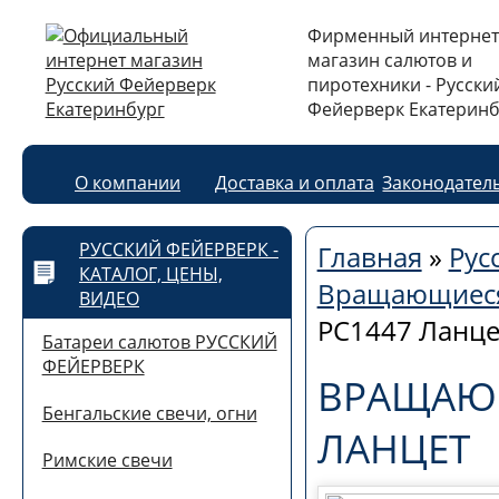
Фирменный интернет
магазин салютов и
пиротехники - Русски
Фейерверк Екатеринб
О компании
Доставка и оплата
Законодател
РУССКИЙ ФЕЙЕРВЕРК -
Главная
»
Рус
КАТАЛОГ, ЦЕНЫ,
Вращающиеся
ВИДЕО
РС1447 Ланце
Батареи салютов РУССКИЙ
ФЕЙЕРВЕРК
ВРАЩАЮЩ
Бенгальские свечи, огни
ЛАНЦЕТ
Римские свечи