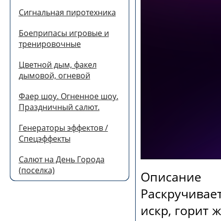
Сигнальная пиротехника
Боеприпасы игровые и
тренировочные
Цветной дым, факел
дымовой, огневой
Фаер шоу. Огненное шоу.
Праздничный салют.
Генераторы эффектов /
Спецэффекты
Салют на День Города
(поселка)
Описание
Раскручивает
искр, горит 