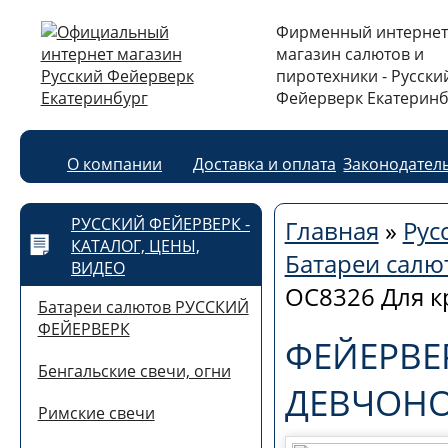
Фирменный интернет
магазин салютов и
пиротехники - Русски
Фейерверк Екатеринб
О компании
Доставка и оплата
Законодател
РУССКИЙ ФЕЙЕРВЕРК -
Главная
»
Рус
КАТАЛОГ, ЦЕНЫ,
Батареи сал
ВИДЕО
ОС8326 Для кр
Батареи салютов РУССКИЙ
ФЕЙЕРВЕРК
ФЕЙЕРВЕР
Бенгальские свечи, огни
ДЕВЧОНОК
Римские свечи