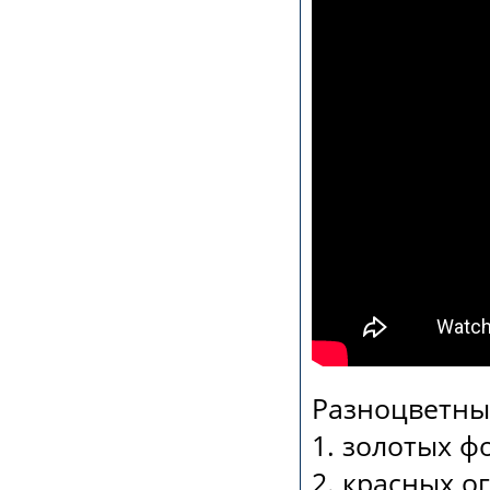
Разноцветны
1. золотых ф
2. красных о