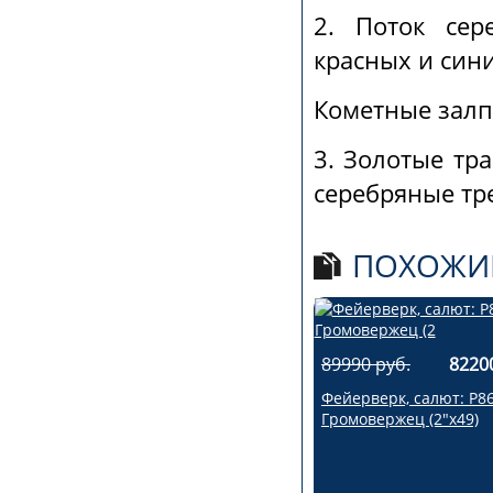
2. Поток сер
красных и син
Кометные залп
3. Золотые тр
серебряные т
ПОХОЖИ
89990 руб.
8220
Фейерверк, салют: Р8
Громовержец (2"х49)