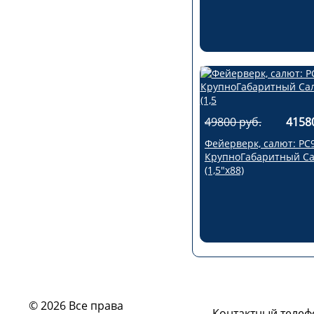
49800 руб.
4158
Фейерверк, салют: РС
КрупноГабаритный С
(1,5"х88)
© 2026 Все права
Контактный телеф