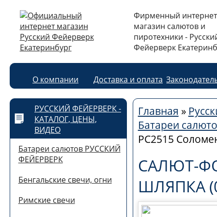
Фирменный интернет
магазин салютов и
пиротехники - Русски
Фейерверк Екатеринб
О компании
Доставка и оплата
Законодател
РУССКИЙ ФЕЙЕРВЕРК -
Главная
»
Русск
КАТАЛОГ, ЦЕНЫ,
Батареи салют
ВИДЕО
РС2515 Соломен
Батареи салютов РУССКИЙ
ФЕЙЕРВЕРК
САЛЮТ-ФО
Бенгальские свечи, огни
ШЛЯПКА (0
Римские свечи