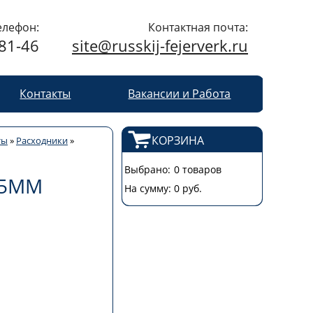
елефон:
Контактная почта:
-81-46
site@russkij-fejerverk.ru
Контакты
Вакансии и Работа
КОРЗИНА
ты
»
Расходники
»
Выбрано:
0 товаров
55ММ
На сумму:
0 руб.