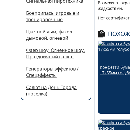
Сигнальная пиротехника
Возможно окра
жидкостями.
Боеприпасы игровые и
Нет сертификат
тренировочные
Цветной дым, факел
ПОХОЖ
дымовой, огневой
Фаер шоу. Огненное шоу.
Праздничный салют.
Конфетти бум
Генераторы эффектов /
17х55мм голуб
Спецэффекты
Салют на День Города
(поселка)