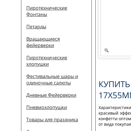
Пиротехнические
Фонтаны
Петарды
Вращающиеся
фейерверки
Пиротехнические
хлопушки
Фестивальные шары и
КУПИТЬ
одиночные салюты
17Х55М
Дневные Фейерверки
Пневмохлопушки
Характеристик
красивый эффек
конфетти оптом 
Товары для праздника
от вида покупа