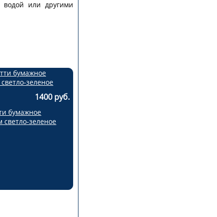
с водой или другими
1400 руб.
ти бумажное
м светло-зеленое