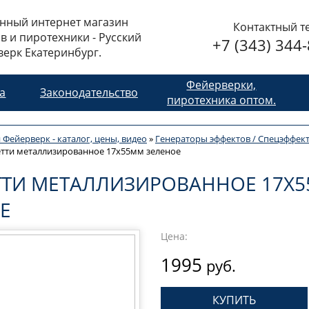
нный интернет магазин
Контактный т
в и пиротехники - Русский
+7 (343) 344
ерк Екатеринбург.
Фейерверки,
та
Законодательство
пиротехника оптом.
 Фейерверк - каталог, цены, видео
»
Генераторы эффектов / Спецэффек
тти металлизированное 17х55мм зеленое
ТИ МЕТАЛЛИЗИРОВАННОЕ 17Х
Е
Цена:
1995
руб.