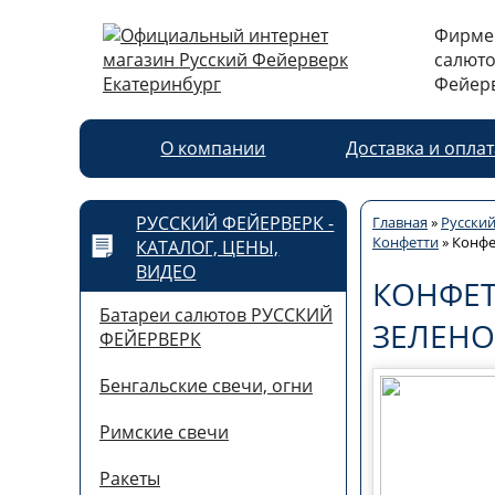
Фирме
салюто
Фейерв
О компании
Доставка и опла
РУССКИЙ ФЕЙЕРВЕРК -
Главная
»
Русский
Конфетти
»
Конфе
КАТАЛОГ, ЦЕНЫ,
ВИДЕО
КОНФЕТ
Батареи салютов РУССКИЙ
ЗЕЛЕНО
ФЕЙЕРВЕРК
Бенгальские свечи, огни
Римские свечи
Ракеты