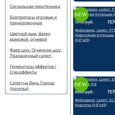
Сигнальная пиротехника
Боеприпасы игровые и
9990 руб.
757
тренировочные
Фейерверк, салют: Р7
Цветной дым, факел
Новогодняя Кутерьма
дымовой, огневой
(0,8"х49)
Фаер шоу. Огненное шоу.
Праздничный салют.
Генераторы эффектов /
Спецэффекты
Салют на День Города
(поселка)
8560 руб.
757
Фейерверк, салют: ЕС
Красотка (0,8"х49)