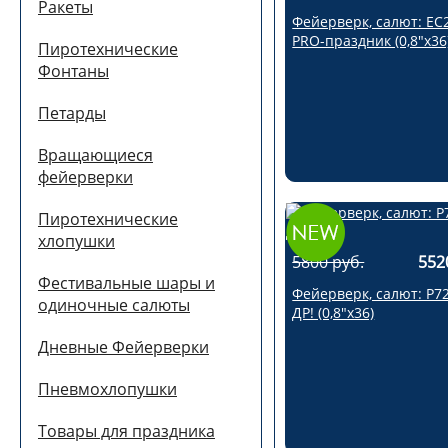
Ракеты
Фейерверк, салют: ЕС
PRO-праздник (0,8"х36
Пиротехнические
Фонтаны
Петарды
Вращающиеся
фейерверки
Пиротехнические
хлопушки
5800 руб.
552
Фестивальные шары и
Фейерверк, салют: Р7
одиночные салюты
ДР! (0,8"х36)
Дневные Фейерверки
Пневмохлопушки
Товары для праздника