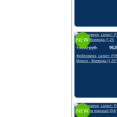
13000 руб.
962
Фейерверк, салют: Р7
Мороз - Воевода (1,25"