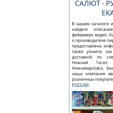
САЛЮТ - Р
ЕК
В нашем каталоге и
найдете описани
фейерверк видео, б
о производителе пи
предоставлена инф
также узнаете, ка
доставкой по сле
Нижний Тагил, 
Нижневартовск, Хан
наша компания вв
розничных покупател
РОССИИ
.