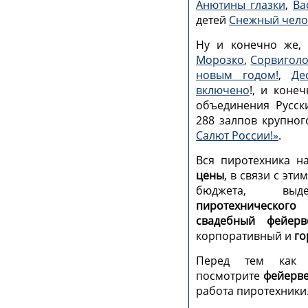
Анютины глазки
,
Ва
детей
Снежный чело
Ну и конечно же, 
Морозко
,
Сорвигол
новым годом!
,
Де
включено
!, и коне
объединения Русск
288 залпов крупног
Салют России!»
.
Вся пиротехника н
цены
, в связи с эт
бюджета, выд
пиротехнического
свадебный фейерв
корпоративный и
го
Перед тем ка
посмотрите
фейерве
работа пиротехники