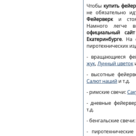
Чтобы
купить фейер
не обязательно и
Фейерверк
и стоят
Намного легче 
официальный сайт
Екатеринбурге
. На 
пиротехнических из
- вращающиеся фе
жук
,
Лунный цветок
и
- высотные фейер
Салют наций
и т.д.
- римские свечи:
Сак
- дневные фейерве
т.д.
- бенгальские свечи
- пиротехнически