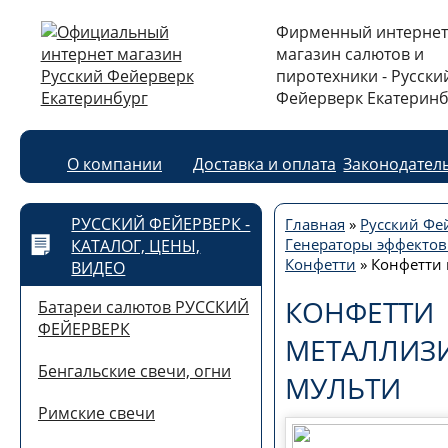
Фирменный интернет
магазин салютов и
пиротехники - Русски
Фейерверк Екатеринб
О компании
Доставка и оплата
Законодател
РУССКИЙ ФЕЙЕРВЕРК -
Главная
»
Русский Фей
Генераторы эффектов
КАТАЛОГ, ЦЕНЫ,
Конфетти
»
Конфетти
ВИДЕО
КОНФЕТТИ
Батареи салютов РУССКИЙ
ФЕЙЕРВЕРК
МЕТАЛЛИЗ
Бенгальские свечи, огни
МУЛЬТИ
Римские свечи