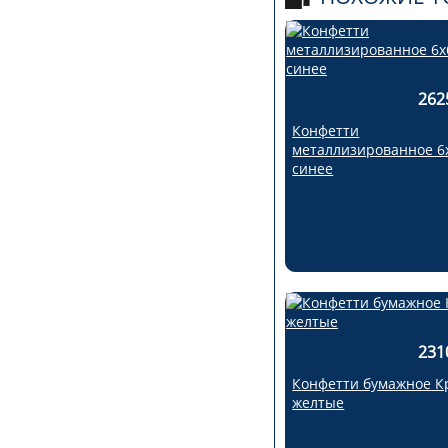
262
Конфетти
металлизированное 6
синее
231
Конфетти бумажное К
желтые