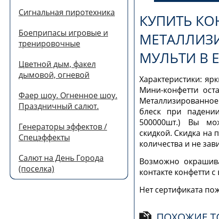
Сигнальная пиротехника
КУПИТЬ КО
Боеприпасы игровые и
МЕТАЛЛИЗ
тренировочные
МУЛЬТИ В 
Цветной дым, факел
дымовой, огневой
Характеристики: ярк
Мини-конфетти ост
Фаер шоу. Огненное шоу.
Металлизированное 
Праздничный салют.
блеск при падении
500000шт.) Вы мо
Генераторы эффектов /
скидкой. Скидка на 
Спецэффекты
количества и не зав
Салют на День Города
Возможно окрашива
(поселка)
контакте конфетти с
Нет сертификата по
ПОХОЖИЕ Т