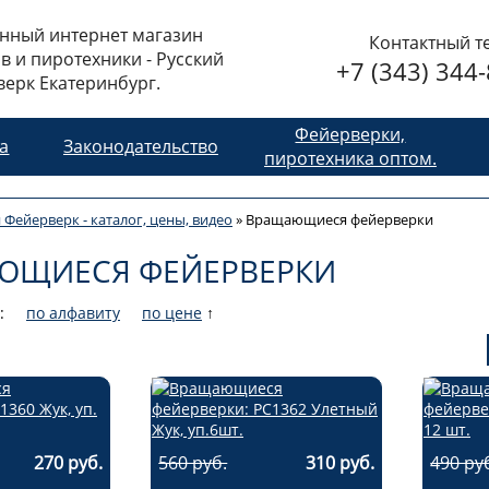
нный интернет магазин
Контактный т
в и пиротехники - Русский
+7 (343) 344
ерк Екатеринбург.
Фейерверки,
та
Законодательство
пиротехника оптом.
 Фейерверк - каталог, цены, видео
»
Вращающиеся фейерверки
ЮЩИЕСЯ ФЕЙЕРВЕРКИ
:
по алфавиту
по цене
↑
270 руб.
560 руб.
310 руб.
490 ру