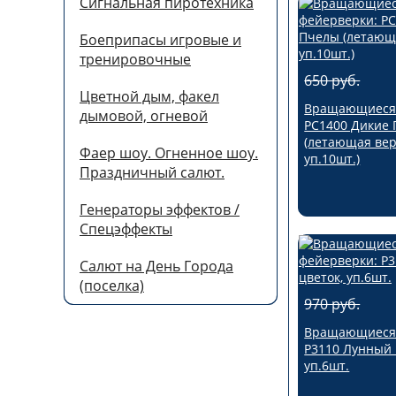
Сигнальная пиротехника
Боеприпасы игровые и
тренировочные
650 руб.
Цветной дым, факел
Вращающиеся 
дымовой, огневой
РС1400 Дикие
(летающая вер
Фаер шоу. Огненное шоу.
уп.10шт.)
Праздничный салют.
Генераторы эффектов /
Спецэффекты
Салют на День Города
(поселка)
970 руб.
Вращающиеся 
Р3110 Лунный 
уп.6шт.