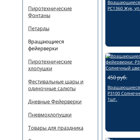
Вращающиеся 
Пиротехнические
РС1360 Жук, уп
Фонтаны
Петарды
Вращающиеся
фейерверки
Пиротехнические
хлопушки
450 руб.
Фестивальные шары и
Вращающиеся 
одиночные салюты
Р3100 Солнечн
1шт.
Дневные Фейерверки
Пневмохлопушки
Товары для праздника