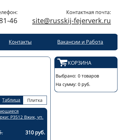
елефон:
Контактная почта:
-81-46
site@russkij-fejerverk.ru
Контакты
Вакансии и Работа
КОРЗИНА
Выбрано:
0 товаров
На сумму:
0 руб.
Таблица
Плитка
б.
310 руб.