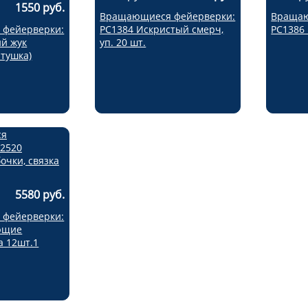
1550 руб.
Вращающиеся фейерверки:
Вращаю
фейерверки:
РС1384 Искристый смерч,
РС1386 
й жук
уп. 20 шт.
тушка)
5580 руб.
фейерверки:
ющие
а 12шт.1