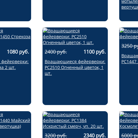
мотыле
вертушк
3250 р
1080 руб.
2400 руб.
1100 руб.
Вращаю
фейерверки:
Вращающиеся фейерверки:
РС1447
а 2 шт.
РС2510 Огненный цветок, 1
шт.
3200 руб.
2340 руб.
6000 р