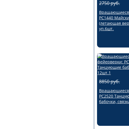
2750 руб.
Вращающиеся 
РС1440 Майски
(летающая вер
уп.6шт.
8850 руб.
Вращающиеся 
РС2520 Танцу
бабочки, связк