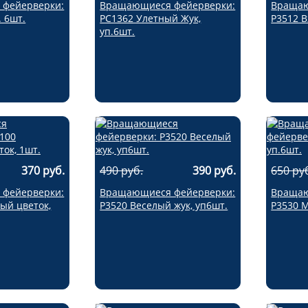
фейерверки:
Вращающиеся фейерверки:
Вращаю
. 6шт.
РС1362 Улетный Жук,
Р3512 В
уп.6шт.
370 руб.
490 руб.
390 руб.
650 ру
фейерверки:
Вращающиеся фейерверки:
Вращаю
ый цветок,
Р3520 Веселый жук, уп6шт.
Р3530 М