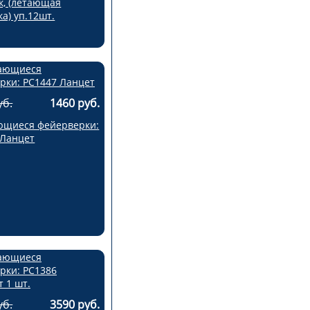
к, (летающая
а) уп.12шт.
уб.
1460 руб.
щиеся фейерверки:
 Ланцет
уб.
3590 руб.