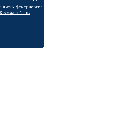
щиеся фейерверки:
Космолет 1 шт.