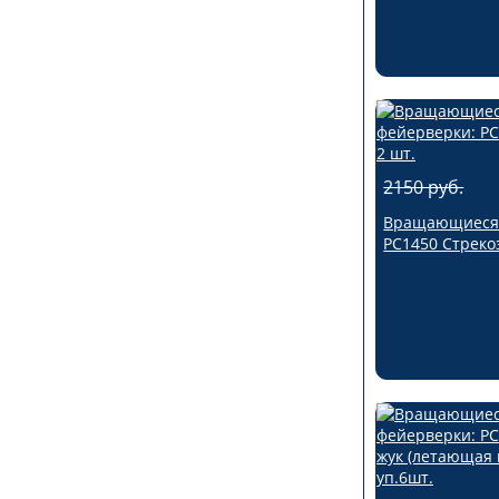
2150 руб.
Вращающиеся 
РС1450 Стрекоз