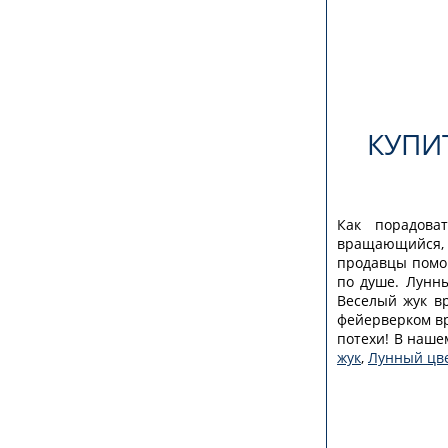
КУПИ
Как порадова
вращающийся, к
продавцы помо
по душе. Лунны
Веселый жук вр
фейерверком вр
потехи! В наш
жук
,
Лунный цв