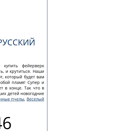
РУССКИЙ
 купить фейерверк
ь, и крутиться. Наши
, который будет вам
собой пламя! Супер и
т в конце. Так что в
ших детей новогодние
нные пчелы
,
Веселый
46