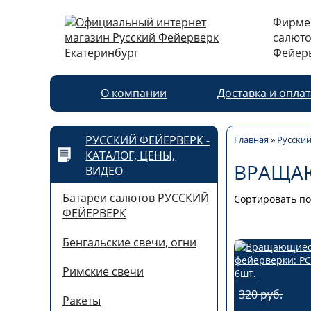
Фирме
салюто
Фейерв
О компании
Доставка и опла
РУССКИЙ ФЕЙЕРВЕРК -
Главная
»
Русский
КАТАЛОГ, ЦЕНЫ,
ВРАЩА
ВИДЕО
Батареи салютов РУССКИЙ
Сортировать по
ФЕЙЕРВЕРК
Бенгальские свечи, огни
Римские свечи
320 руб.
Ракеты