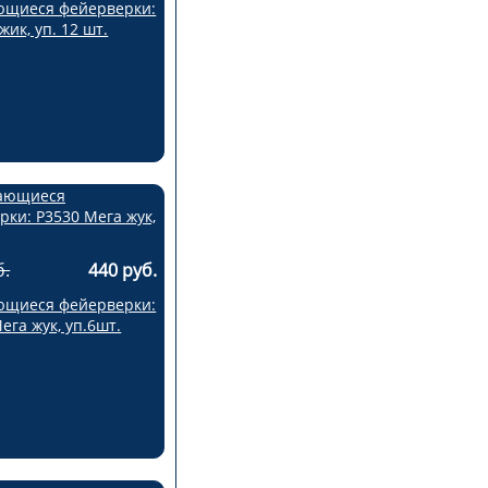
щиеся фейерверки:
жик, уп. 12 шт.
б.
440 руб.
щиеся фейерверки:
ега жук, уп.6шт.