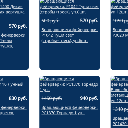
600 руб.
570 руб.
1050 р
570 руб.
Вращающиеся фейерверки:
Вращаю
фейерверки:
Р1042 Туши свет
Р3020 М
 Пчелы
(стробы+треск), уп.6шт.
тушка,
830 руб.
1450 руб.
940 руб.
фейерверки:
Вращающиеся фейерверки:
1340 р
цветок,
РС1370 Торнадо 1 уп..
Вращаю
РС1420