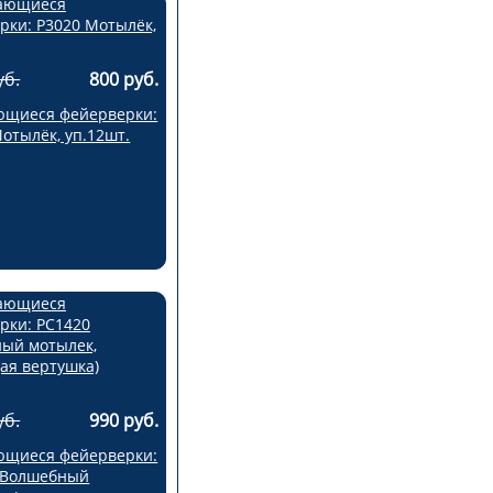
уб.
800 руб.
щиеся фейерверки:
отылёк, уп.12шт.
уб.
990 руб.
щиеся фейерверки:
 Волшебный